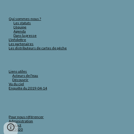
Qui sommes-nous ?
Les statuts
L'équipe
Agenda
Dans la presse
L'infolettre
Les partenaires
Les distributeurs de cartes de pêche
Liens utiles
Acteurs de l'eau
Découvrir
Vu du ciel
Enquête du 2019-04-14
Pour nous référencer
Administration
Contact
AG 2020