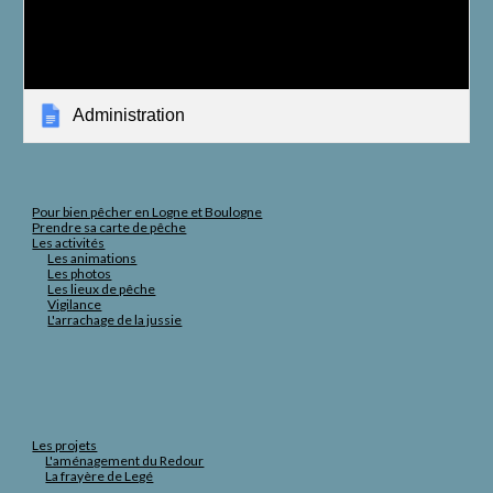
Administration
Pour bien pêcher en Logne et Boulogne
Prendre sa carte de pêche
Les activités
Les animations
Les photos
Les lieux de pêche
Vigilance
L'arrachage de la jussie
Les projets
L'aménagement du Redour
La frayère de Legé