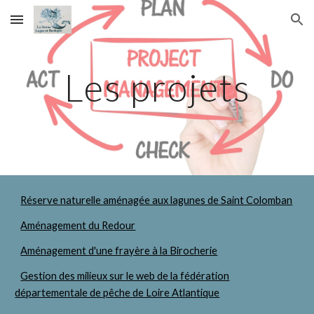
Skip to main content
Skip to navigation
Les projets
Réserve naturelle aménagée aux lagunes de Saint Colomban
Aménagement du Redour
Aménagement d'une frayère à la Birocherie
Gestion des milieux sur le web de la fédération
départementale de pêche de Loire Atlantique