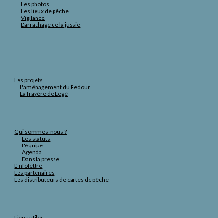
Les photos
Les lieux de pêche
Vigilance
L'arrachage de la jussie
Les projets
L'aménagement du Redour
La frayère de Legé
Qui sommes-nous ?
Les statuts
L'équipe
Agenda
Dans la presse
L'infolettre
Les partenaires
Les distributeurs de cartes de pêche
Liens utiles