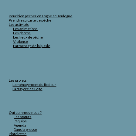
Pour bien pêcher en Logne et Boulogne
Prendre sa carte de pêche
Les activités
Les animations
Les photos
Les lieux de pêche
Vigilance
L'arrachage de la jussie
Les projets
L'aménagement du Redour
La frayère de Legé
Qui sommes-nous ?
Les statuts
L'équipe
Agenda
Dans la presse
L'infolettre