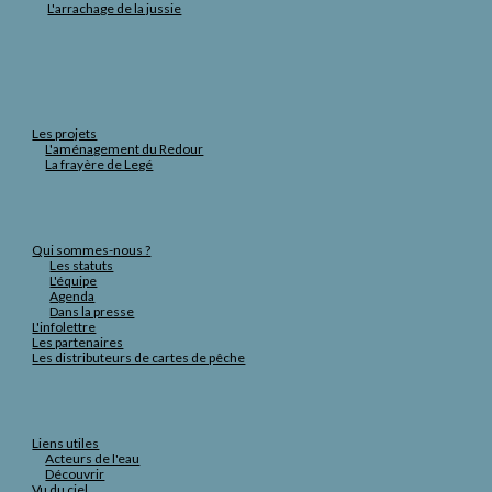
L'arrachage de la jussie
Les projets
L'aménagement du Redour
La frayère de Legé
Qui sommes-nous ?
Les statuts
L'équipe
Agenda
Dans la presse
L'infolettre
Les partenaires
Les distributeurs de cartes de pêche
Liens utiles
Acteurs de l'eau
Découvrir
Vu du ciel