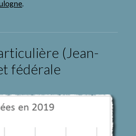
oulogne
.
rticulière (Jean-
t fédérale 