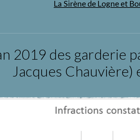
La Sirène de Logne et B
lan 2019 des garderie pa
Jacques Chauvière) e