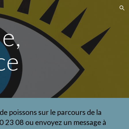
ion
e, 
ce
e poissons sur le parcours de la 
Sirène de Logne et Boulogne téléphoner au 06 25 40 23 08 ou envoyez un message à 