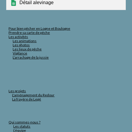
Détail alevinage
Pour bien pêcher en Logne et Boulogne
Prendre sa carte de pêche
Les activités
Les animations
Les photos
Les lieux de pêche
Vigilance
L'arrachage de la jussie
Les projets
L'aménagement du Redour
La frayère de Legé
Qui sommes-nous ?
Les statuts
L'équipe