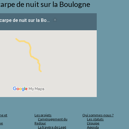
arpe de nuit sur la Boulogne
ne et
Les projets
Qui sommes-nous ?
L'aménagement du
Les statuts
he
Redour
L'équipe
La frayère de Legé
Agenda