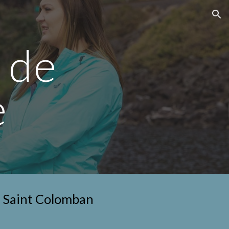
ion
 de 
e
 à Saint Colomban