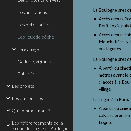
La Boulogne près d
Les animations
Accès depuis Pont
Les belles prises
Petit Logis, puis
Accès depuis Sain
Les lieux de pêche
Mouchetière,  y t
L'alevinage
aux lagunes.
La Boulogne près de 
Gaderie, vigilance
A partir du cimet
Entretien
mètres avant le c
: l'accès à la Bou
Les projets
village
Les partenaires
La Logne à la Barba
A partir du cimeti
Qui sommes-nous ?
calvaire prendre 
Les référencements de la
Logne.
Sirène de Logne et Boulogne