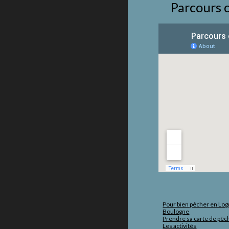
Parcours c
Pour bien pêcher en Log
Boulogne
Prendre sa carte de pêc
Les activités