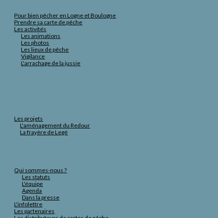
Pour bien pêcher en Logne et Boulogne
Prendre sa carte de pêche
Les activités
Les animations
Les photos
Les lieux de pêche
Vigilance
L'arrachage de la jussie
Les projets
L'aménagement du Redour
La frayère de Legé
Qui sommes-nous ?
Les statuts
L'équipe
Agenda
Dans la presse
L'infolettre
Les partenaires
Les distributeurs de cartes de pêche